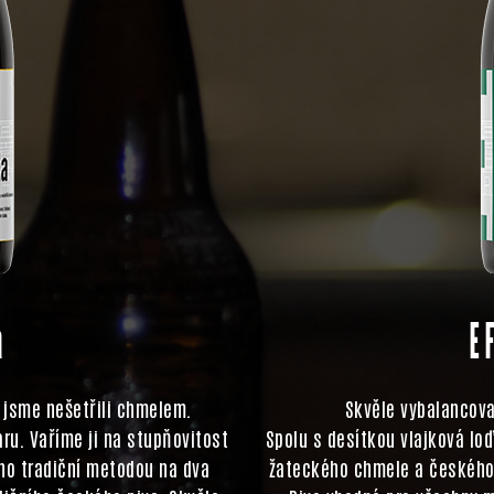
a
E
é jsme nešetřili chmelem.
Skvěle vybalancov
ru. Vaříme ji na stupňovitost
Spolu s desítkou vlajková lo
no tradiční metodou na dva
žateckého chmele a českého 