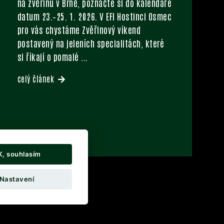
na zvěřinu v Brně, poznačte si do kalendáře
datum 23.–25. 1. 2026. V EFI Hostinci Osmec
pro vás chystáme Zvěřinový víkend
postavený na jeleních specialitách, které
si říkají o pomalé
...
celý článek
K, souhlasím
Nastavení