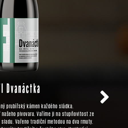
FI Dvanáctka
aný prubířský kámen každého sládka.
ď našeho pivovaru. Vaříme ji na stupňovitost ze
Pořádně
sladu. Vařeno tradiční metodou na dva rmuty.
květinovým