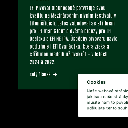
EFI Pivovar dlouhodobě potvrzuje svou
kvalitu na Mezinárodním pivním festivalu v
Litoměřicích. Letos zabodoval se stříbrem
pro EFI Irish Stout a dvěma bronzy pro EFI
Desítku a EFI NE IPA. Úspěchy pivovaru navíc
podtrhuje i EFI Dvanáctka, která získala
stříbrnou medaili už dvakrát – v letech
2024 a 2022.
celý článek
Cookies
Naše webové stránky 
jak jsou naše stránk
musíte nám to povolit
udělujete tento souh