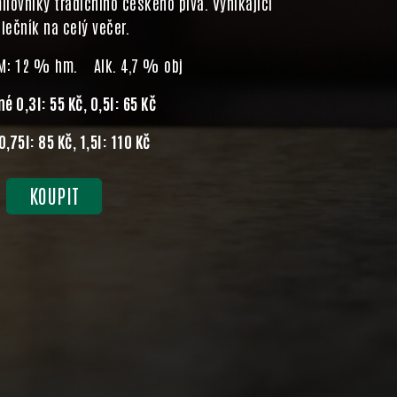
ilovníky tradičního českého piva. Vynikající
lečník na celý večer.
M: 12 % hm. Alk. 4,7 % obj
é 0,3l: 55 Kč, 0,5l: 65 Kč
,75l: 85 Kč, 1,5l: 110 Kč
KOUPIT