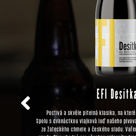
EFI Desítk
í. Zlatavá
Poctivá a skvěle pitelná klasika, na kter
roma. Pivo
Spolu s dvanáctkou vlajková loď našeho pivova
 z českého
ze žateckého chmele a českého sladu. Vaře