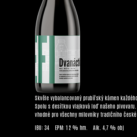
Skvěle vybalancovaný prubířský kámen každého
Spolu s desítkou vlajková loď našeho pivovaru
vhodné pro všechny milovníky tradičního českéh
IBU: 34 EPM: 12 % hm. Alk. 4,7 % obj