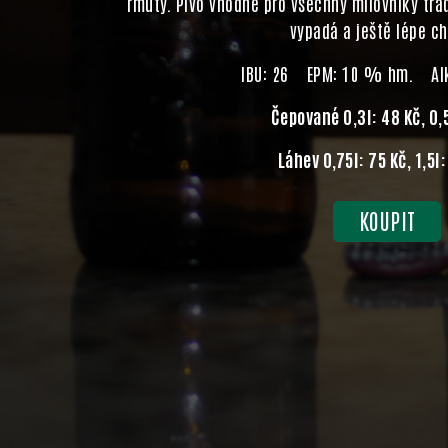
rmuty. Pivo vhodné pro všechny milovníky tra
vypadá a ještě lépe c
IBU: 26 EPM: 10 % hm. Alk
Čepované 0,3l: 48 Kč, 0,5
Láhev 0,75l: 75 Kč, 1,5l
KOUPIT