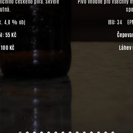
dičního českého piva. Skvěle
Pivo vhodné pro všechny m
hutná.
spo
. 4,0 % obj
IBU: 34 EP
l: 55 Kč
Čepovan
: 100 Kč
Láhev 0