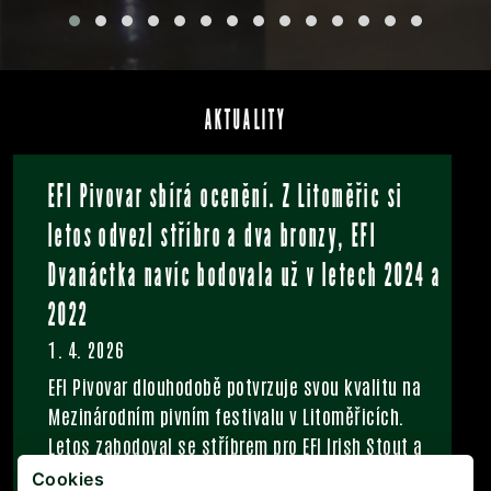
AKTUALITY
EFI Pivovar sbírá ocenění. Z Litoměřic si
letos odvezl stříbro a dva bronzy, EFI
Dvanáctka navíc bodovala už v letech 2024 a
2022
1. 4. 2026
V
EFI Pivovar dlouhodobě potvrzuje svou kvalitu na
Mezinárodním pivním festivalu v Litoměřicích.
Letos zabodoval se stříbrem pro EFI Irish Stout a
dvěma bronzy pro EFI Desítku a EFI NE IPA. Úspěchy
Cookies