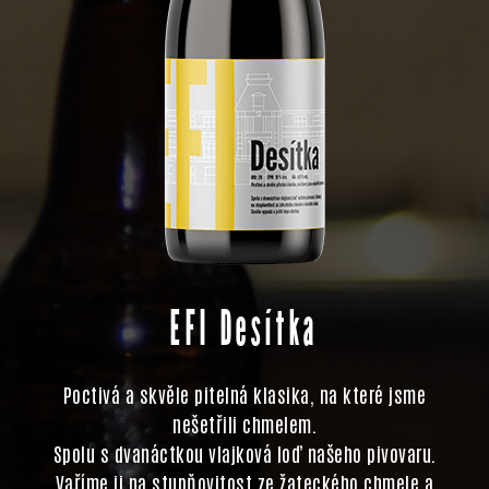
EFI Desítka
Poctivá a skvěle pitelná klasika, na které jsme
nešetřili chmelem.
Spolu s dvanáctkou vlajková loď našeho pivovaru.
Vaříme ji na stupňovitost ze žateckého chmele a