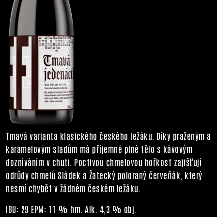
Tmavá varianta klasického českého ležáku. Díky praženým a
karamelovým sladům má příjemné plné tělo s kávovým
dozníváním v chuti. Poctivou chmelovou hořkost zajišťují
odrůdy chmelů Sládek a Žatecký poloraný červeňák, který
nesmí chybět v žádném českém ležáku.
IBU: 29 EPM: 11 % hm. Alk. 4,3 % obj.