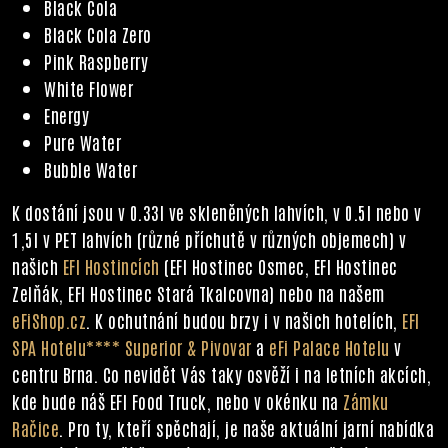
Black Cola
Black Cola Zero
Pink Raspberry
White Flower
Energy
Pure Water
Bubble Water
K dostání jsou v 0.33l ve skleněných lahvích, v 0.5l nebo v
1,5l v PET lahvích (různé příchutě v různých objemech) v
našich
EFI Hostincích
(EFI Hostinec Osmec, EFI Hostinec
Zelňák, EFI Hostinec Stará Tkalcovna) nebo na našem
eFiShop.cz
. K ochutnání budou brzy i v našich hotelích,
EFI
SPA Hotelu**** Superior & Pivovar
a
eFi Palace Hotelu
v
centru Brna. Co nevidět Vás taky osvěží i na letních akcích,
kde bude náš EFI Food Truck, nebo v okénku na
Zámku
Račice
. Pro ty, kteří spěchají, je naše aktuální jarní nabídka