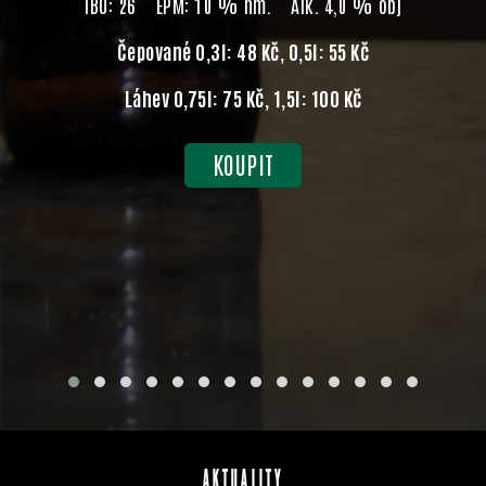
IBU: 26 EPM: 10 % hm. Alk. 4,0 % obj
Čepované 0,3l: 48 Kč, 0,5l: 55 Kč
Láhev 0,75l: 75 Kč, 1,5l: 100 Kč
KOUPIT
AKTUALITY