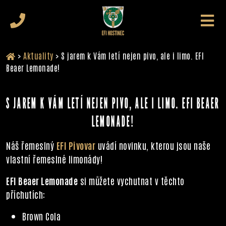
>
Aktuality
>
S jarem k Vám letí nejen pivo, ale i limo. EFI
Beaer Lemonade!
S JAREM K VÁM LETÍ NEJEN PIVO, ALE I LIMO. EFI BEAER
LEMONADE!
Náš řemeslný
EFI Pivovar
uvádí novinku, kterou jsou naše
vlastní řemeslné limonády!
EFI Beaer Lemonade
si můžete vychutnat v těchto
příchutích:
Brown Cola