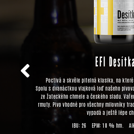
EFI Desítk
í. Zlatavá
Poctivá a skvěle pitelná klasika, na kter
roma. Pivo
Spolu s dvanáctkou vlajková loď našeho pivova
 z českého
ze žateckého chmele a českého sladu. Vaře
rmuty. Pivo vhodné pro všechny milovníky tra
vypadá a ještě lépe c
IBU: 26 EPM: 10 % hm. Alk