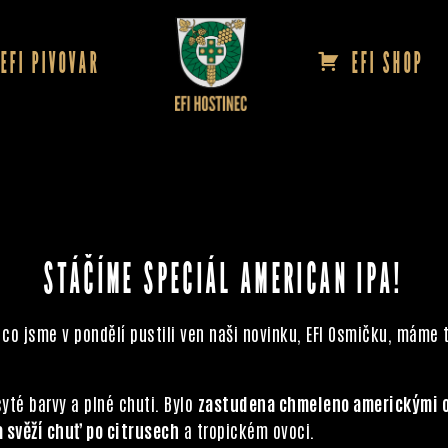
EFI PIVOVAR
EFI SHOP
STÁČÍME SPECIÁL AMERICAN IPA!
co jsme v pondělí pustili ven naši novinku, EFI Osmičku, máme t
syté barvy a plné chuti. Bylo
zastudena chmeleno americkými 
 svěží chuť po citrusech
a tropickém ovoci.