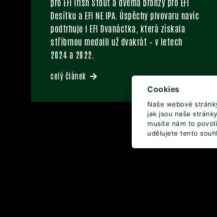
pro EFI Irish Stout a dvěma bronzy pro EFI
Desítku a EFI NE IPA. Úspěchy pivovaru navíc
podtrhuje i EFI Dvanáctka, která získala
stříbrnou medaili už dvakrát – v letech
2024 a 2022.
celý článek
Cookies
Naše webové stránky 
jak jsou naše stránk
musíte nám to povolit
udělujete tento souh