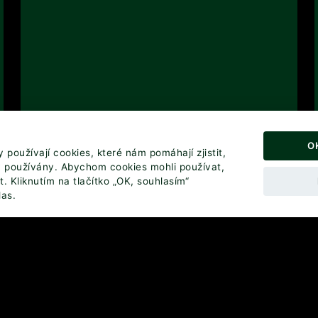
O
používají cookies, které nám pomáhají zjistit,
y používány. Abychom cookies mohli používat,
. Kliknutím na tlačítko „OK, souhlasím“
las.
© 2026 EFI Hostinec. Všechna práva vyhrazena.