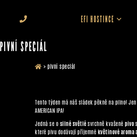
EFI HOSTINCE
PIVNÍ SPECIÁL
>
pivní speciál
Tento týden má náš sládek pěkně na pilno! Jen 
AMERICAN IPA!
Jedná se o
silné světlé
svrchně kvašené
pivo
které pivu dodávají příjemné
květinové aroma a