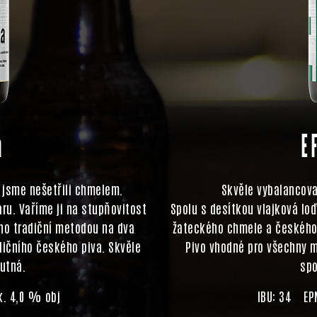
a
E
é jsme nešetřili chmelem.
Skvěle vybalancov
ru. Vaříme ji na stupňovitost
Spolu s desítkou vlajková lo
no tradiční metodou na dva
žateckého chmele a českého 
dičního českého piva. Skvěle
Pivo vhodné pro všechny m
hutná.
spo
. 4,0 % obj
IBU: 34 EP