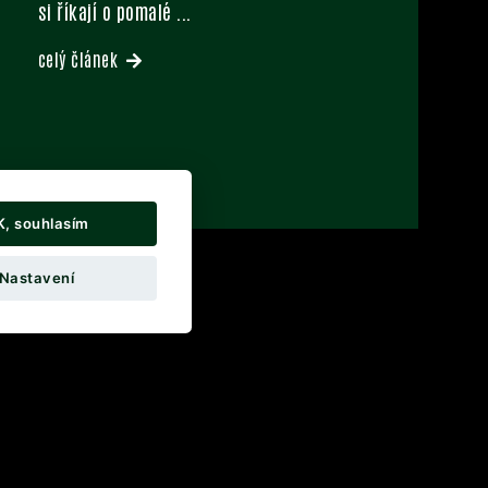
si říkají o pomalé
...
celý článek
K, souhlasím
Nastavení