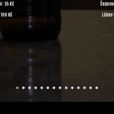
l: 55 Kč
Čepovan
: 100 Kč
Láhev 0