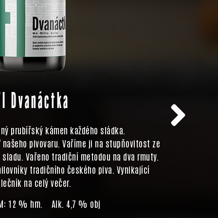
FI Dvanáctka
aný prubířský kámen každého sládka.
ď našeho pivovaru. Vaříme ji na stupňovitost ze
Pořádně
sladu. Vařeno tradiční metodou na dva rmuty.
květinovým
ilovníky tradičního českého piva. Vynikající
lečník na celý večer.
M: 12 % hm. Alk. 4,7 % obj