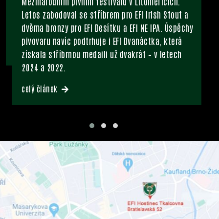
Mezinárodním pivním festivalu v Litoměřicích.
Letos zabodoval se stříbrem pro EFI Irish Stout a
dvěma bronzy pro EFI Desítku a EFI NE IPA. Úspěchy
pivovaru navíc podtrhuje i EFI Dvanáctka, která
získala stříbrnou medaili už dvakrát – v letech
2024 a 2022.
celý článek