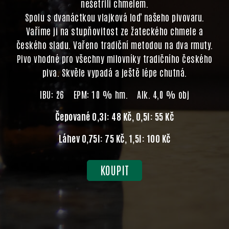
nešetřili chmelem.
Spolu s dvanáctkou vlajková loď našeho pivovaru.
Vaříme ji na stupňovitost ze žateckého chmele a
českého sladu. Vařeno tradiční metodou na dva rmuty.
Pivo vhodné pro všechny milovníky tradičního českého
piva. Skvěle vypadá a ještě lépe chutná.
IBU: 26 EPM: 10 % hm. Alk. 4,0 % obj
Čepované 0,3l: 48 Kč, 0,5l: 55 Kč
Láhev 0,75l: 75 Kč, 1,5l: 100 Kč
KOUPIT