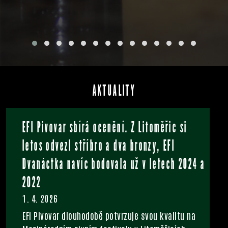
AKTUALITY
EFI Pivovar sbírá ocenění. Z Litoměřic si
letos odvezl stříbro a dva bronzy, EFI
Dvanáctka navíc bodovala už v letech 2024 a
2022
1. 4. 2026
V
EFI Pivovar dlouhodobě potvrzuje svou kvalitu na