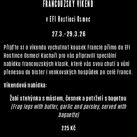
FRANCOUZSKÝ VÍKEND
v EFI Hostinci Osmec
27.3.-29.3.26
Přijďte si o víkendu vychutnat kousek Francie přímo do EFI
Hostince Osmec! Kuchaři pro vás připravili speciální
nabídku francouzských klasik, které vás svou chutí a vůní
přenesou do bister i venkovských hospůdek po celé Francii.
Víkendová nabídka:
Žabí stehýnka s máslem, česnek a petrželí s bagetou
(Frog legs with butter, garlic and parsley, served with
baguette)
225 Kč