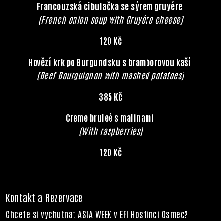
Francouzská cibulačka se sýrem gruyére
(French onion soup with Gruyére cheese)
120 Kč
Hovězí krk po Burgundsku s bramborovou kaší
(Beef Bourguignon with mashed potatoes)
385 Kč
Creme bruleé s malinami
(With raspberries)
120 Kč
Kontakt a Rezervace
Chcete si vychutnat ASIA WEEK v EFI Hostinci Osmec?