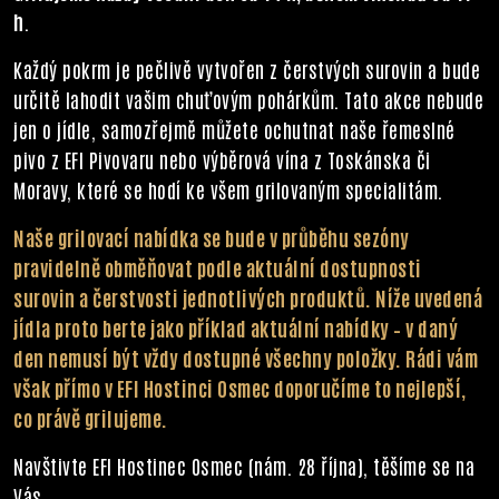
h
.
Každý pokrm je pečlivě vytvořen z čerstvých surovin a bude
určitě lahodit vašim chuťovým pohárkům. Tato akce nebude
jen o jídle, samozřejmě můžete ochutnat naše řemeslné
pivo z EFI Pivovaru nebo výběrová vína z Toskánska či
Moravy, které se hodí ke všem grilovaným specialitám.
Naše grilovací nabídka se bude v průběhu sezóny
pravidelně obměňovat podle aktuální dostupnosti
surovin a čerstvosti jednotlivých produktů. Níže uvedená
jídla proto berte jako příklad aktuální nabídky – v daný
den nemusí být vždy dostupné všechny položky. Rádi vám
však přímo v EFI Hostinci Osmec doporučíme to nejlepší,
co právě grilujeme.
Navštivte EFI Hostinec Osmec (nám. 28 října), těšíme se na
Vás.