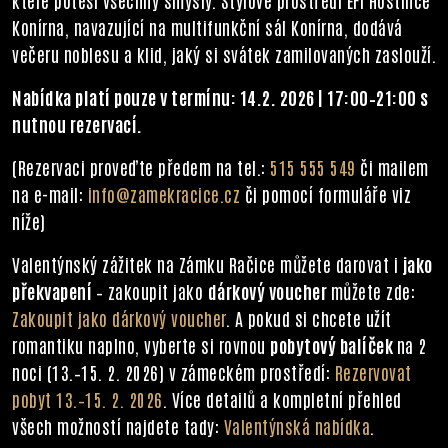
které potěší všechny smysly. Stylové prostředí EFI Hostince
Konírna, navazující na multifunkční sál Konírna, dodává
večeru noblesu a klid, jaký si svátek zamilovaných zaslouží.
Nabídka platí pouze v termínu: 14.2. 2026 | 17:00–21:00 s
nutnou rezervací.
(Rezervaci proveďte předem na tel.:
515 555 549
či mailem
na e-mail:
info@zamekracice.cz
či pomocí formuláře viz
níže)
Valentýnský zážitek na Zámku Račice můžete darovat i
jako
překvapení
– zakoupit jako
dárkový voucher
můžete zde:
Zakoupit jako dárkový voucher
. A pokud si chcete užít
romantiku naplno, vyberte si rovnou
pobytový balíček
na 2
noci (13.–15. 2. 2026) v zámeckém prostředí:
Rezervovat
pobyt 13.–15. 2. 2026
. Více detailů a kompletní přehled
všech možností najdete tady:
Valentýnská nabídka
.