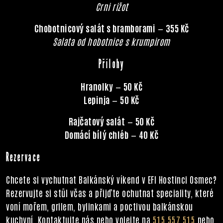
Crni rižot
Chobotnicový salát s bramborami
—
355 Kč
Salata od hobotnice s krumpirom
Přílohy
Hranolky
—
50 Kč
Lepinja
—
50 Kč
Rajčatový salát
—
50 Kč
Domácí bílý chléb
—
40 Kč
Rezervace
Chcete si vychutnat Balkánský víkend v EFI Hostinci Osmec?
Rezervujte si stůl včas a přijďte ochutnat speciality, které
voní mořem, grilem, bylinkami a poctivou balkánskou
kuchyní. Kontaktujte nás nebo volejte na
515 557 515
nebo