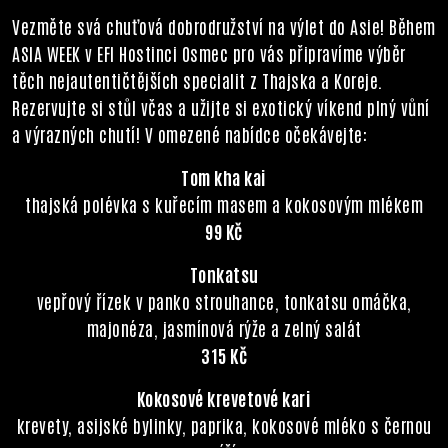
Vezměte svá chuťová dobrodružství na výlet do Asie! Během
ASIA WEEK v EFI Hostinci Osmec pro vás připravíme výběr
těch nejautentičtějších specialit z Thajska a Koreje.
Rezervujte si stůl včas a užijte si exotický víkend plný vůní
a výrazných chutí! V omezené nabídce očekávejte:
Tom kha kai
thajská polévka s kuřecím masem a kokosovým mlékem
99 Kč
Tonkatsu
vepřový řízek v panko strouhance, tonkatsu omáčka,
majonéza, jasmínová rýže a zelný salát
315 Kč
Kokosové krevetové kari
krevety, asijské bylinky, paprika, kokosové mléko s černou