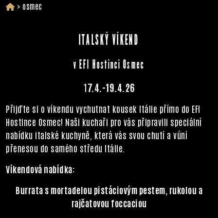
>
osmec
ITALSKÝ VÍKEND
v EFI Hostinci Osmec
1
7.4.-19.4.26
Přijďte si o víkendu vychutnat kousek Itálie přímo do EFI
Hostince Osmec! Naši kuchaři pro vás připravili speciální
nabídku italské kuchyně, která vás svou chutí a vůní
přenesou do samého středu Itálie.
Víkendová nabídka:
Burrata s mortadelou pistáciovým pestem, rukolou a
rajčatovou foccaciou