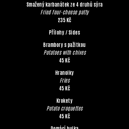
Smažený karbanátek ze 4 druhů sýra
Fried four-cheese patty
235 Kč
Přílohy / Sides
Brambory s pažitkou
Potatoes with chives
45 Kč
Hranolky
Fries
45 Kč
Krokety
Potato croquettes
45 Kč
Domácí bulka