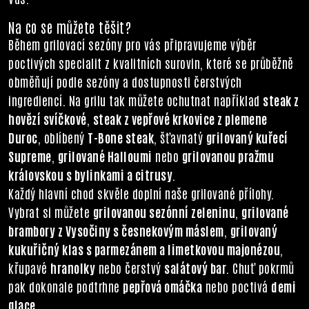
Na co se můžete těšit?
Během grilovací sezóny pro vás připravujeme výběr
poctivých specialit z kvalitních surovin, které se průběžně
obměňují podle sezóny a dostupnosti čerstvých
ingrediencí. Na grilu tak můžete ochutnat například
steak z
hovězí svíčkové
,
steak z vepřové krkovice z plemene
Duroc
, oblíbený
T-Bone steak
, šťavnatý
grilovaný kuřecí
Supreme
,
grilované Halloumi
nebo
grilovanou pražmu
královskou s bylinkami a citrusy
.
Každý hlavní chod skvěle doplní naše grilované přílohy.
Vybrat si můžete
grilovanou sezónní zeleninu
,
grilované
brambory z Vysočiny s česnekovým máslem
,
grilovaný
kukuřičný klas s parmezánem a limetkovou majonézou
,
křupavé
hranolky
nebo čerstvý
salátový bar
. Chuť pokrmů
pak dokonale podtrhne
pepřová omáčka
nebo poctivá
demi
glace
.