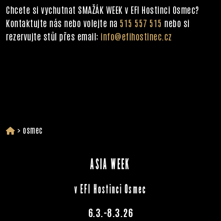
Chcete si vychutnat SMAŽÁK WEEK v EFI Hostinci Osmec?
Kontaktujte nás nebo volejte na
515 557 515
nebo si
rezervujte stůl přes email:
info@efihostinec.cz
>
osmec
ASIA WEEK
v EFI Hostinci Osmec
6.3.-8.3.26