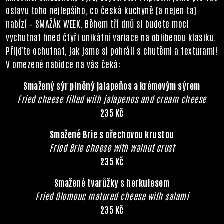
oslavu toho nejlepšího, co česká kuchyně (a nejen ta)
nabízí – SMAŽÁK WEEK. Během tří dnů si budete moci
vychutnat hned čtyři unikátní variace na oblíbenou klasiku.
Přijďte ochutnat, jak jsme si pohráli s chutěmi a texturami!
V omezené nabídce na vás čeká:
Smažený sýr plněný jalapeňos a krémovým sýrem
Fried cheese filled with jalapenos and cream cheese
235 Kč
Smažené Brie s ořechovou krustou
Fried Brie cheese with walnut crust
235 Kč
Smažené tvarůžky s herkulesem
Fried Olomouc matured cheese with salami
235 Kč