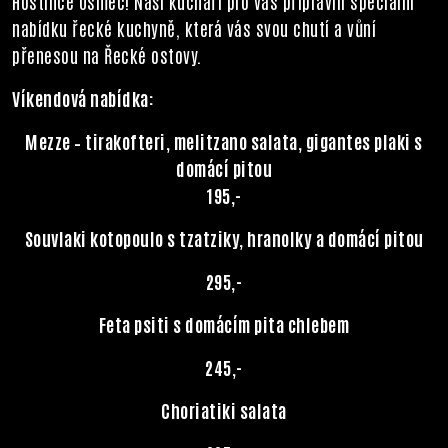
Hostince Osmec! Naši kuchaři pro vás připravili speciální
nabídku řecké kuchyně, která vás svou chutí a vůní
přenesou na Řecké ostovy.
Víkendová nabídka:
Mezze – tirakofteri, melitzano salata, gigantes plaki s
domácí pitou
195,-
Souvlaki kotopoulo s tzatziky, hranolky a domácí pitou
295,-
Feta psiti s domácím pita chlebem
245,-
Choriatiki salata