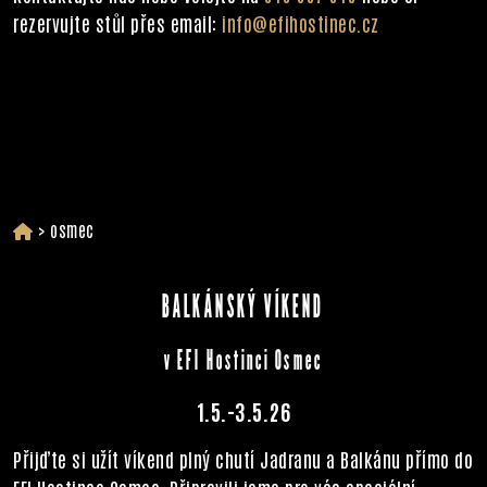
rezervujte stůl přes email:
info@efihostinec.cz
>
osmec
BALKÁNSKÝ VÍKEND
v EFI Hostinci Osmec
1.5.-3.5.26
Přijďte si užít víkend plný chutí Jadranu a Balkánu přímo do