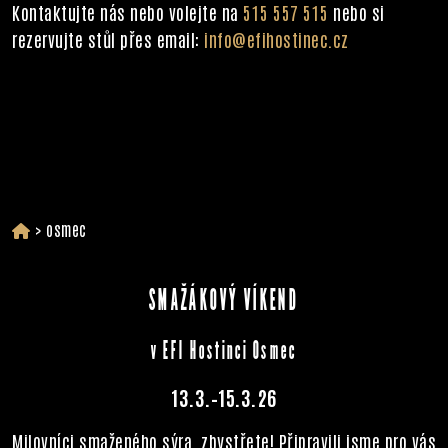
Kontaktujte nás nebo volejte na
515 557 515
nebo si
rezervujte stůl přes email:
info@efihostinec.cz
>
osmec
SMAŽÁKOVÝ VÍKEND
v EFI Hostinci Osmec
13.3.–15.3.26
Milovníci smaženého sýra, zbystřete! Připravili jsme pro vás