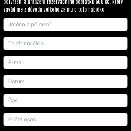
potvrzení a uhrazení
rezervačního poplatku 500 Kč
, který
zavádíme z důvodu velkého zájmu o tuto nabídku.