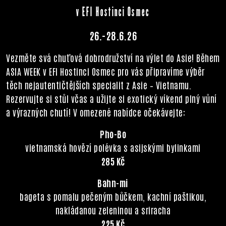
v EFI Hostinci Osmec
26.-28.6.26
Vezměte svá chuťová dobrodružství na výlet do Asie! Během
ASIA WEEK v EFI Hostinci Osmec pro vás připravíme výběr
těch nejautentičtějších specialit z Asie – Vietnamu.
Rezervujte si stůl včas a užijte si exotický víkend plný vůní
a výrazných chutí! V omezené nabídce očekávejte:
Pho-Bo
vietnamská hovězí polévka s asijskými bylinkami
285 Kč
Bahn-mi
bageta s pomalu pečeným bůčkem, kachní paštikou,
nakládanou zeleninou a sriracha
225 Kč