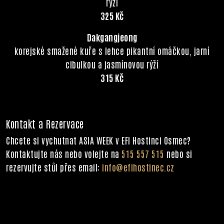
rýží
325 Kč
Dakgangjeong
korejské smažené kuře s lehce pikantní omáčkou, jarní
cibulkou a jasmínovou rýží
315 Kč
Kontakt a Rezervace
Chcete si vychutnat ASIA WEEK v EFI Hostinci Osmec?
Kontaktujte nás nebo volejte na
515 557 515
nebo si
rezervujte stůl přes email:
info@efihostinec.cz