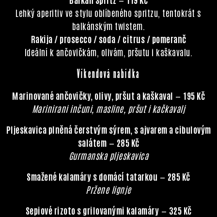
Lehký aperitiv ve stylu oblíbeného spritzu, tentokrát s
balkánským twistem.
Rakija / prosecco / soda / citrus / pomeranč
Ideální k ančovičkám, olivám, pršutu i kaškavalu.
Víkendová nabídka
Marinované ančovičky, olivy, pršut a kaškaval
—
195 Kč
Marinirani inčuni, masline, pršut i kačkavalj
Pljeskavica plněná čerstvým sýrem, s ajvarem a cibulovým
salátem
—
285 Kč
Gurmanska pljeskavica
Smažené kalamáry s domácí tatarkou
—
285 Kč
Pržene lignje
Sepiové rizoto s grilovanými kalamáry
—
325 Kč