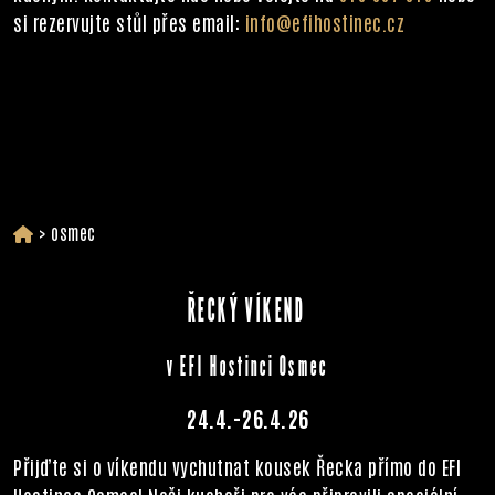
si rezervujte stůl přes email:
info@efihostinec.cz
>
osmec
ŘECKÝ VÍKEND
v EFI Hostinci Osmec
24.4.-26.4.26
Přijďte si o víkendu vychutnat kousek Řecka přímo do EFI