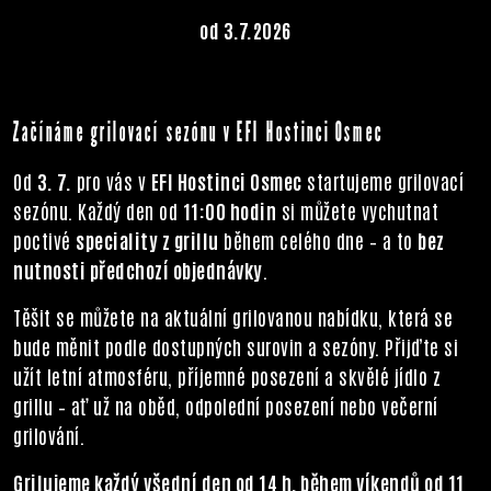
od 3.7.2026
Začínáme grilovací sezónu v EFI Hostinci Osmec
Od
3. 7.
pro vás v
EFI Hostinci Osmec
startujeme grilovací
sezónu. Každý den od
11:00 hodin
si můžete vychutnat
poctivé
speciality z grillu
během celého dne – a to
bez
nutnosti předchozí objednávky
.
Těšit se můžete na aktuální grilovanou nabídku, která se
bude měnit podle dostupných surovin a sezóny. Přijďte si
užít letní atmosféru, příjemné posezení a skvělé jídlo z
grillu – ať už na oběd, odpolední posezení nebo večerní
grilování.
Grilujeme každý všední den od 14 h, během víkendů od 11