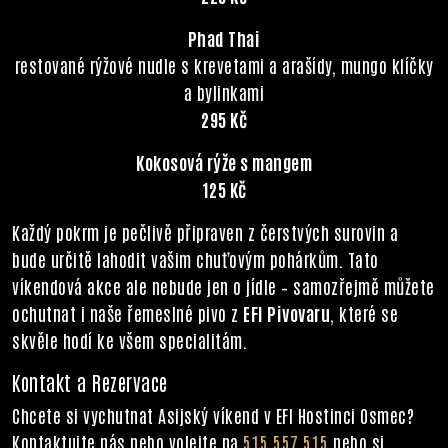
Phad Thai
restované rýžové nudle s krevetami a arašídy, mungo klíčky
a bylinkami
295 Kč
Kokosová rýže s mangem
125 Kč
Každý pokrm je pečlivě připraven z čerstvých surovin a
bude určitě lahodit vašim chuťovým pohárkům. Tato
víkendová akce ale nebude jen o jídle – samozřejmě můžete
ochutnat i naše řemeslné pivo z
EFI Pivovaru
, které se
skvěle hodí ke všem specialitám.
Kontakt a Rezervace
Chcete si vychutnat Asijský víkend v EFI Hostinci Osmec?
Kontaktujte nás nebo volejte na
515 557 515
nebo si