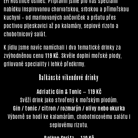
EFI Hostince Osmec. Připravili jsme pro vás speciální
nabídku inspirovanou chorvatskou, srbskou a přímořskou
kuchyní – od marinovaných ančoviček a pršutu přes
poctivou pljeskavici až po kalamáry, sepiové rizoto a
chobotnicový salát.
K jídlu jsme navíc namíchali i dva tematické drinky za
zvýhodněnou cenu
119 Kč
. Skvěle doplní mořské plody,
grilované speciality i lehké předkrmy.
Balkánské víkendové drinky
Adriatic Gin & Tonic
—
119 Kč
Svěží drink jako stvořený k mořským plodům.
Gin / tonic / citron / rozmarýn / olivy nebo okurka
Výborně se hodí ke kalamárům, chobotnicovému salátu i
sepiovému rizotu.
Balkan Spritz
—
119 Kč